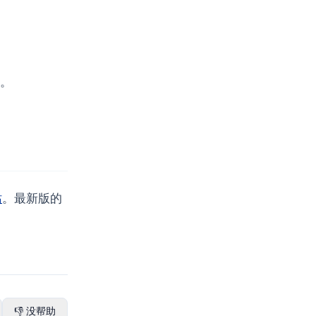
。
站
。最新版的
👎 没帮助