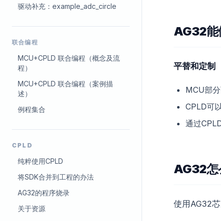
驱动补充：example_adc_circle
AG32
联合编程
MCU+CPLD 联合编程（概念及流
平替和定制
程）
MCU+CPLD 联合编程（案例描
MCU部
述）
CPLD
例程集合
通过CP
CPLD
纯粹使用CPLD
AG32
将SDK合并到工程的办法
AG32的程序烧录
使用AG32
关于资源