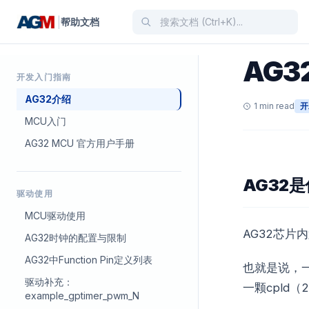
|
帮助文档
AG3
开发入门指南
AG32介绍
1 min read
开
MCU入门
AG32 MCU 官方用户手册
AG32
驱动使用
MCU驱动使用
AG32芯片内
AG32时钟的配置与限制
AG32中Function Pin定义列表
也就是说，一
驱动补充：
一颗cpld
example_gptimer_pwm_N