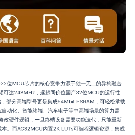
G32位MCU芯片的核心竞争力源于独一无二的异构融合
频可达248MHz，远超同价位国产32位MCU的运行性
量存储，部分高端型号更是集成64Mbit PSRAM，可轻松承载
业自动化、智能终端、汽车电子等中高端场景的算力需
法修改硬件逻辑，一旦终端设备需要功能迭代，只能重新
。而AG32MCU内置2K LUTs可编程逻辑资源，集成