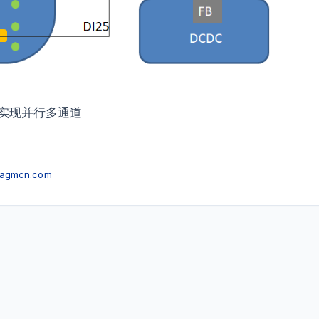
2实现并行多通道
.agmcn.com