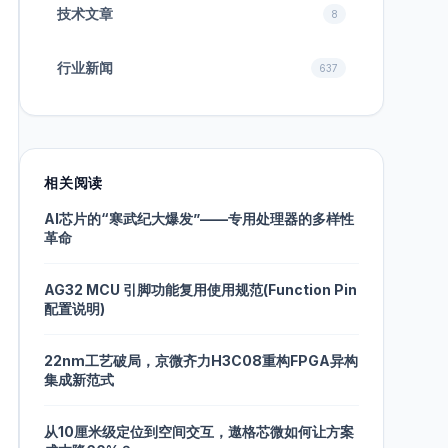
技术文章
8
行业新闻
637
相关阅读
AI芯片的“寒武纪大爆发”——专用处理器的多样性
革命
AG32 MCU 引脚功能复用使用规范(Function Pin
配置说明)
22nm工艺破局，京微齐力H3C08重构FPGA异构
集成新范式
从10厘米级定位到空间交互，遨格芯微如何让方案