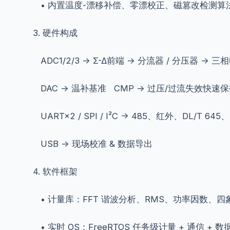
• 内置温度-漂移补偿、零漂校正、磁篡改检测算
3. 硬件构成
ADC1/2/3 → Σ-Δ前端 → 分流器 / 分压器 → 三
DAC → 温补基准
CMP
→ 过压/过流失效快速保
UART×2 / SPI / I²C → 485、红外、DL/T 645
USB → 现场校准 & 数据导出
4. 软件框架
• 计量库：FFT 谐波分析、RMS、功率因数、
• 实时 OS：FreeRTOS 任务级计量 + 通信 + 